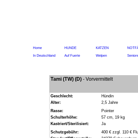
Home
HUNDE
KATZEN
NOTF
In Deutschland
Auf Fuerte
Welpen
Senior
Tami (TW) (D)
- Vorvermittelt
Geschlecht:
Hündin
Alter:
2,5 Jahre
Rasse:
Pointer
Schulterhöhe:
57 cm, 19 kg
Kastriert/Sterilisiert:
Ja
Schutzgebühr:
400 € zzgl. 110 € F