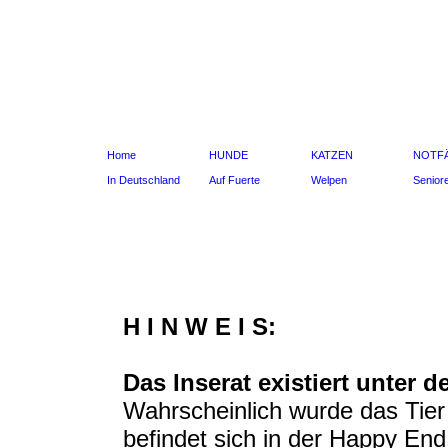
Home
HUNDE
KATZEN
NOTF
In Deutschland
Auf Fuerte
Welpen
Senior
H I N W E I S:
Das Inserat existiert unter 
Wahrscheinlich wurde das Tier 
befindet sich in der Happy En