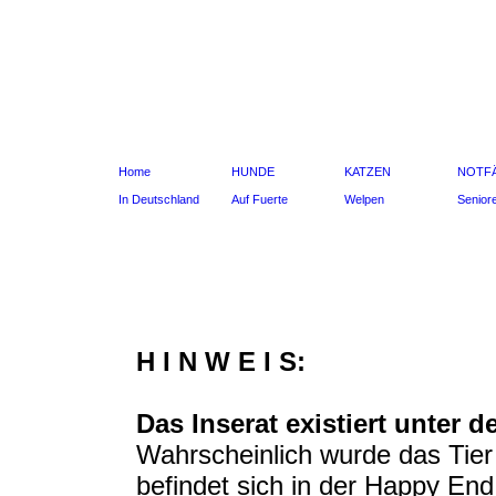
Home
HUNDE
KATZEN
NOTF
In Deutschland
Auf Fuerte
Welpen
Senior
H I N W E I S:
Das Inserat existiert unter 
Wahrscheinlich wurde das Tier 
befindet sich in der Happy En